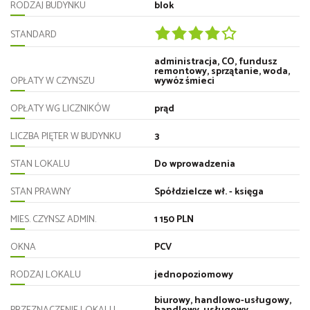
RODZAJ BUDYNKU
blok
STANDARD
administracja, CO, fundusz
remontowy, sprzątanie, woda,
OPŁATY W CZYNSZU
wywóz śmieci
OPŁATY WG LICZNIKÓW
prąd
LICZBA PIĘTER W BUDYNKU
3
STAN LOKALU
Do wprowadzenia
STAN PRAWNY
Spółdzielcze wł. - księga
MIES. CZYNSZ ADMIN.
1 150 PLN
OKNA
PCV
RODZAJ LOKALU
jednopoziomowy
biurowy, handlowo-usługowy,