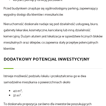
korytarz pełniący funkcję poczekalni.
Przed budynkiem znajduje się ogólnodostępny parking, zapewniający
wygodny dostęp dla klientów i mieszkańców.
Nieruchomość doskonale nadaje się pod działalność usługową, biuro,
gabinety lekarskie, kosmetyczne, kancelarię lub inną działalność
komercyjną. Dużym atutem jest lokalizacja w sąsiedztwie licznych bloków
mieszkalnych oraz sklepów, co zapewnia stały przepływ potencjalnych
klientów.
DODATKOWY POTENCJAŁ INWESTYCYJNY
Istnieje możliwość podziału lokalu i przekształcenia go w dwa
samodzielne mieszkania o powierzchniach około:
40 m²,
37 m².
To doskonała propozycja zarówno dla inwestorów poszukujących