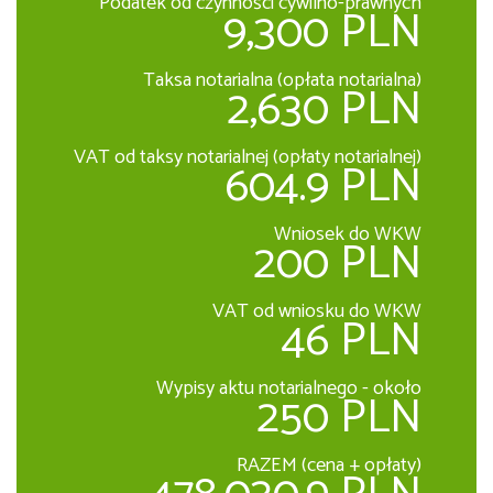
Podatek od czynności cywilno-prawnych
9,300 PLN
Taksa notarialna (opłata notarialna)
2,630 PLN
VAT od taksy notarialnej (opłaty notarialnej)
604.9 PLN
Wniosek do WKW
200 PLN
VAT od wniosku do WKW
46 PLN
Wypisy aktu notarialnego - około
250 PLN
RAZEM (cena + opłaty)