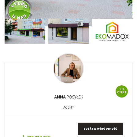
20
OFERT
ANNA
POSYŁEK
AGENT
zostaw wiadomość