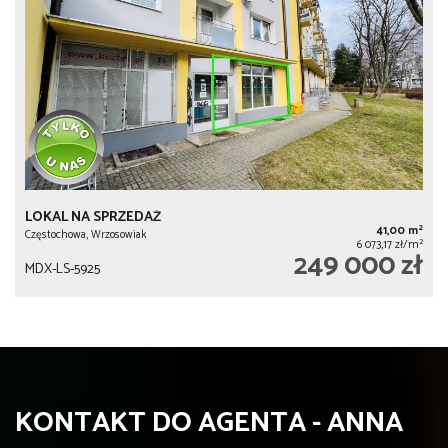
LOKAL NA SPRZEDAŻ
2
41,00 m
Częstochowa, Wrzosowiak
2
6 073,17 zł/m
249 000 zł
MDX-LS-5925
KONTAKT DO AGENTA - ANNA