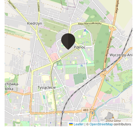
Leaflet
|
©
OpenStreetMap
contributors