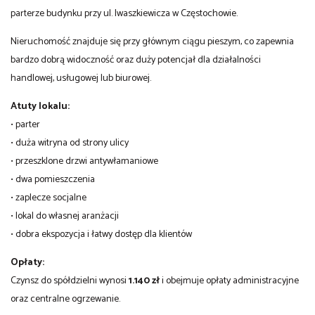
parterze budynku przy ul. Iwaszkiewicza w Częstochowie.
Nieruchomość znajduje się przy głównym ciągu pieszym, co zapewnia
bardzo dobrą widoczność oraz duży potencjał dla działalności
handlowej, usługowej lub biurowej.
Atuty lokalu:
• parter
• duża witryna od strony ulicy
• przeszklone drzwi antywłamaniowe
• dwa pomieszczenia
• zaplecze socjalne
• lokal do własnej aranżacji
• dobra ekspozycja i łatwy dostęp dla klientów
Opłaty:
Czynsz do spółdzielni wynosi
1.140 zł
i obejmuje opłaty administracyjne
oraz centralne ogrzewanie.