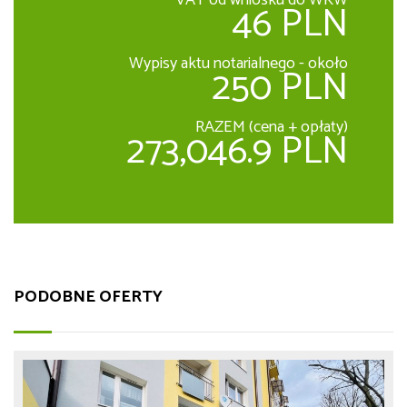
46 PLN
Wypisy aktu notarialnego - około
250 PLN
RAZEM (cena + opłaty)
273,046.9 PLN
PODOBNE OFERTY