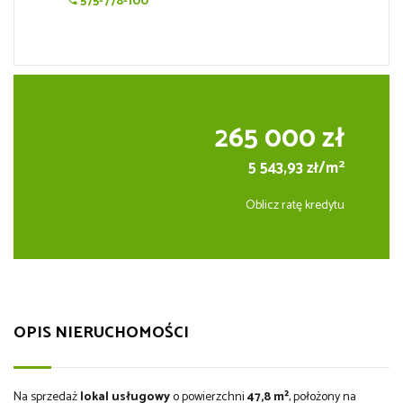
575-778-100
265 000 zł
2
5 543,93 zł/m
Oblicz ratę kredytu
OPIS NIERUCHOMOŚCI
Na sprzedaż
lokal usługowy
o powierzchni
47,8 m²
, położony na