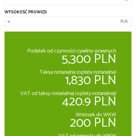
WYSOKOŚĆ PROWIZJI
PLN
Podatek od czynności cywilno-prawnych
5,300 PLN
Taksa notarialna (opłata notarialna)
1,830 PLN
VAT od taksy notarialnej (opłaty notarialnej)
420.9 PLN
Wniosek do WKW
200 PLN
VAT od wniosku do WKW