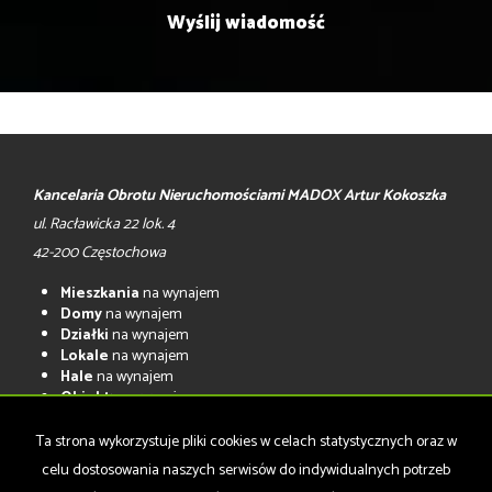
Kancelaria Obrotu Nieruchomościami MADOX Artur Kokoszka
ul. Racławicka 22 lok. 4
42-200 Częstochowa
Mieszkania
na wynajem
Domy
na wynajem
Działki
na wynajem
Lokale
na wynajem
Hale
na wynajem
Obiekty
na wynajem
Mieszkania
na sprzedaż
Ta strona wykorzystuje pliki cookies w celach statystycznych oraz w
Domy
na sprzedaż
celu dostosowania naszych serwisów do indywidualnych potrzeb
Działki
na sprzedaż