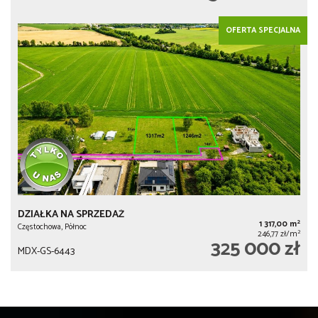
OFERTA SPECJALNA
DZIAŁKA NA SPRZEDAŻ
2
1 317,00 m
Częstochowa, Północ
2
246,77 zł/m
325 000 zł
MDX-GS-6443