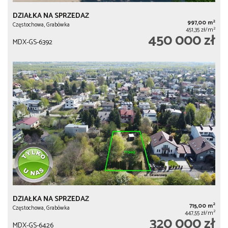
DZIAŁKA NA SPRZEDAŻ
2
997,00 m
Częstochowa, Grabówka
2
451,35 zł/m
450 000 zł
MDX-GS-6392
DZIAŁKA NA SPRZEDAŻ
2
715,00 m
Częstochowa, Grabówka
2
447,55 zł/m
320 000 zł
MDX-GS-6426