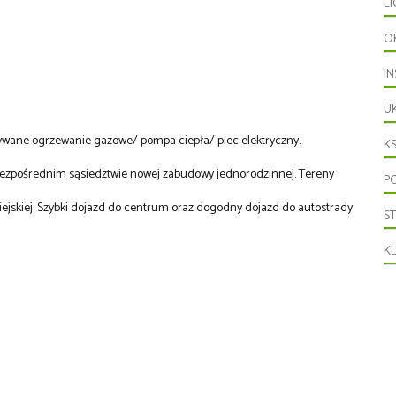
LI
O
IN
U
idywane ogrzewanie gazowe/ pompa ciepła/ piec elektryczny.
KS
bezpośrednim sąsiedztwie nowej zabudowy jednorodzinnej. Tereny
P
miejskiej. Szybki dojazd do centrum oraz dogodny dojazd do autostrady
S
K