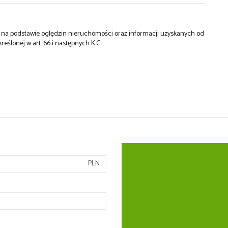
st na podstawie oględzin nieruchomości oraz informacji uzyskanych od
kreślonej w art. 66 i następnych K.C.
PLN