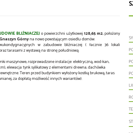
S
DOWIE BLIŹNIACZEJ
o powierzchni użytkowej
128,65
m2
, położony
S
Gnaszyn Górny
na nowo powstającym osiedlu domów.
kondygnacyjnych w zabudowie bliźniaczej ( łacznie 36 lokali
P
oraz tarasami z wystawą na stronę południową.
ynki maszynowe, rozprowadzone instalacje: elektryczną, wod-kan,
P
m), elewacja: tynk sylikatowy z elementami drewna; dachówka
 zewnętrzne. Teren przed budynkiem wyłożony kostką brukową, taras
P
wnianej, za dopłatą możliwość innych wariantów).
L
R
T
S