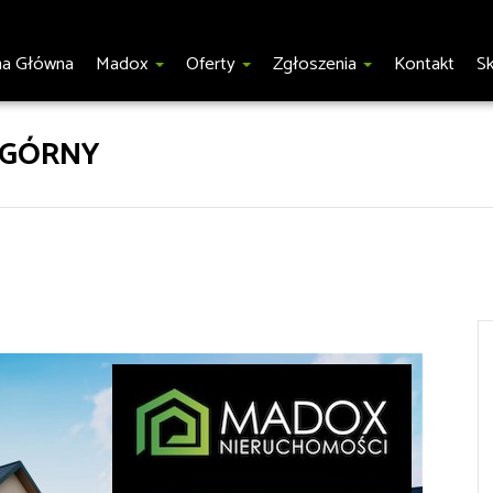
na Główna
Madox
Oferty
Zgłoszenia
Kontakt
S
 GÓRNY