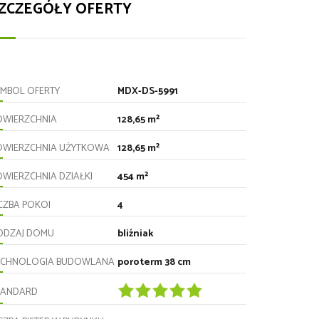
ZCZEGÓŁY OFERTY
YMBOL OFERTY
MDX-DS-5991
OWIERZCHNIA
128,65 m²
OWIERZCHNIA UŻYTKOWA
128,65 m²
OWIERZCHNIA DZIAŁKI
454 m²
ICZBA POKOI
4
ODZAJ DOMU
bliźniak
ECHNOLOGIA BUDOWLANA
poroterm 38 cm
TANDARD