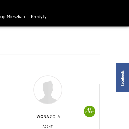
kup Mieszkań
Kredyty
49
OFERT
IWONA
GOLA
AGENT