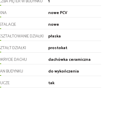
CZBA PIĘTER W BUDYNKU
1
KNA
nowe PCV
STALACJE
nowe
KSZTAŁTOWANIE DZIAŁKI
płaska
ZTAŁT DZIAŁKI
prostokat
OKRYCIE DACHU
dachówka ceramiczna
TAN BUDYNKU
do wykończenia
LUCZE
tak