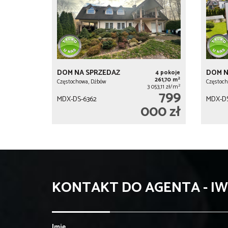
DOM NA SPRZEDAŻ
DOM N
4 pokoje
2
261,70 m
Częstochowa, Dźbów
Częstoch
2
3 053,11 zł/m
799
MDX-DS-6362
MDX-DS
000 zł
KONTAKT DO AGENTA - I
Imię