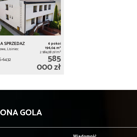
A SPRZEDAŻ
6 pokoi
2
196,04 m
owa, Lisiniec
2
2 984,08 zł/m
585
-6432
000 zł
WONA GOLA
Wiadomość