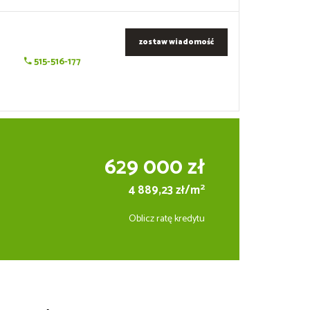
zostaw wiadomość
515-516-177
629 000 zł
2
4 889,23 zł/m
Oblicz ratę kredytu