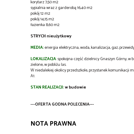
korytarz 7,50 m2
sypialnia wraz z garderobą 16,40 m2
pokój 12 m2
pokój 14,15 m2
łazienka 8,60 m2
STRYCH nieużytkowy
MEDIA:
energia elektryczna, woda, kanalizacja, gaz; przew
LOKALIZACJA
:
spokojna część dzielnicy Gnaszyn Górny, w 
zielone, w pobliżu las.
W niedalekiej okolicy przedszkole, przystanek komunikacji 
A1.
STAN REALIZACJI:
w budowie
---OFERTA GODNA POLECENIA---
NOTA PRAWNA