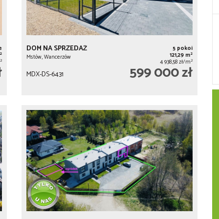
DOM NA SPRZEDAŻ
e
5 pokoi
2
2
121,29 m
Mstów, Wancerzów
2
2
4 938,58 zł/m
ł
599 000 zł
MDX-DS-6431