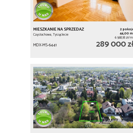
MIESZKANIE NA SPRZEDAŻ
2 pokoj
44,00 m
Częstochowa, Tysiąclecie
6 568,18 zł/m
289 000 z
MDX-MS-6441