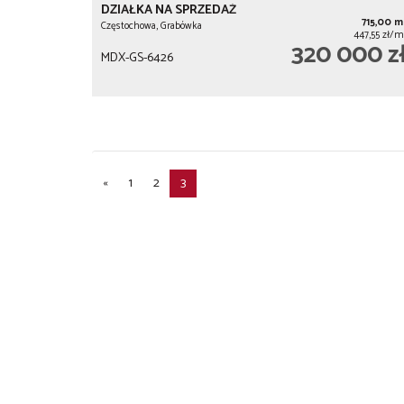
DZIAŁKA NA SPRZEDAŻ
715,00 m
Częstochowa, Grabówka
447,55 zł/m
320 000 z
MDX-GS-6426
«
1
2
3