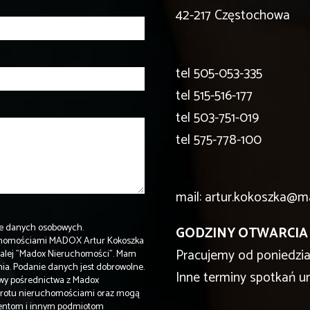
42-217 Częstochowa
tel
505-053-335
tel
515-516-177
tel
503-751-019
tel
575-778-100
mail: artur.kokoszka@m
e danych osobowych.
GODZINY OTWARCIA
uchomościami MADOX Artur Kokoszka
Pracujemy od poniedzia
4/dalej "Madox Nieruchomości". Mam
ia. Podanie danych jest dobrowolne.
Inne terminy spotkań u
wy pośrednictwa z Madox
 obrotu nieruchomościami oraz mogą
hentom i innym podmiotom