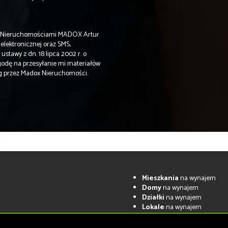
u Nieruchomościami MADOX Artur
elektronicznej oraz SMS,
stawy z dn. 18 lipca 2002 r. o
godę na przesyłanie mi materiałów
ug przez Madox Nieruchomości.
Mieszkania
na wynajem
Domy
na wynajem
Działki
na wynajem
Lokale
na wynajem
Hale
na wynajem
Obiekty
na wynajem