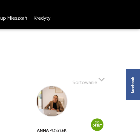
kup Mieszkań
Kredyty
Sortowanie
20
OFERT
ANNA
POSYŁEK