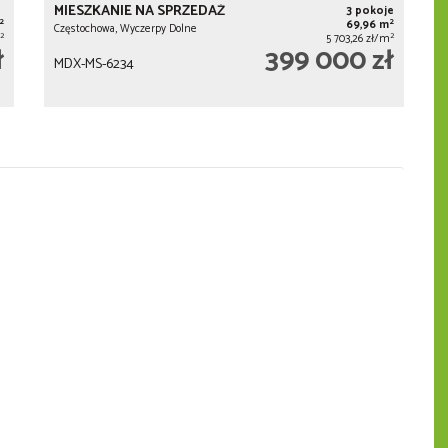
MIESZKANIE NA SPRZEDAŻ
3 pokoje
2
2
69,96 m
Częstochowa, Wyczerpy Dolne
2
2
5 703,26 zł/m
ł
399 000 zł
MDX-MS-6234