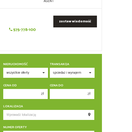
AGENT
zostaw wiadomość
575-778-100
NIERUCHOMOŚĆ
TRANSAKCJA
CENA OD
CENA DO
zł
zł
150 000 zł
150 000 zł
LOKALIZACJA
200 000 zł
200 000 zł
250 000 zł
250 000 zł
NUMER OFERTY
300 000 zł
300 000 zł