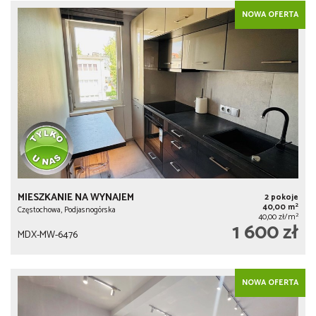
NOWA OFERTA
MIESZKANIE NA WYNAJEM
2 pokoje
2
40,00 m
Częstochowa, Podjasnogórska
2
40,00 zł/m
1 600 zł
MDX-MW-6476
NOWA OFERTA