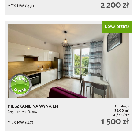
2 200 zł
MDX-MW-6478
NOWA OFERTA
MIESZKANIE NA WYNAJEM
2 pokoje
2
36,00 m
Częstochowa, Raków
2
41,67 zł/m
1 500 zł
MDX-MW-6477