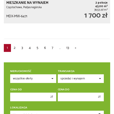
MIESZKANIE NA WYNAJEM
2 pokoje
2
43,00 m
Częstochowa, Podjasnogórska
2
39,53 zł/m
1 700 zł
MDX-MW-6471
1
2
3
4
5
6
7
...
13
»
NIERUCHOMOŚĆ
TRANSAKCJA
CENA OD
CENA DO
zł
zł
150 000 zł
150 000 zł
LOKALIZACJA
200 000 zł
200 000 zł