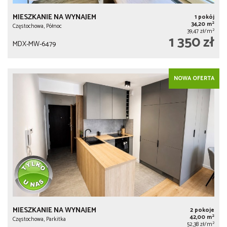
MIESZKANIE NA WYNAJEM
1 pokój
2
34,20 m
Częstochowa, Północ
2
39,47 zł/m
1 350 zł
MDX-MW-6479
NOWA OFERTA
MIESZKANIE NA WYNAJEM
2 pokoje
2
42,00 m
Częstochowa, Parkitka
2
52,38 zł/m