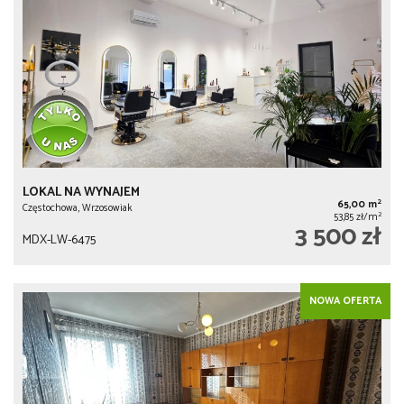
LOKAL NA WYNAJEM
2
65,00 m
Częstochowa, Wrzosowiak
2
53,85 zł/m
3 500 zł
MDX-LW-6475
NOWA OFERTA