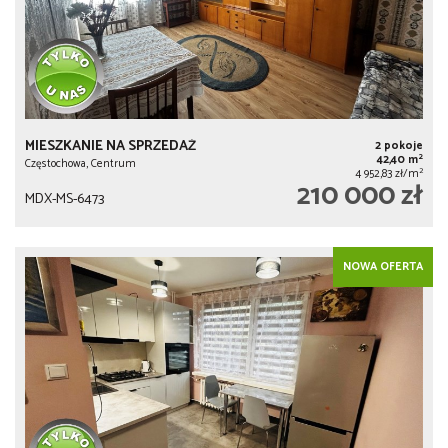
MIESZKANIE NA SPRZEDAŻ
2 pokoje
2
42,40 m
Częstochowa, Centrum
2
4 952,83 zł/m
210 000 zł
MDX-MS-6473
NOWA OFERTA