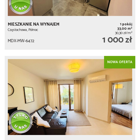
MIESZKANIE NA WYNAJEM
1 pokój
2
33,00 m
Częstochowa, Północ
2
30,30 zł/m
1 000 zł
MDX-MW-6472
NOWA OFERTA