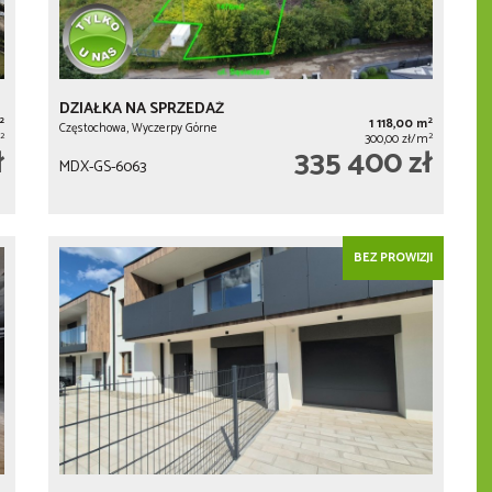
DZIAŁKA NA SPRZEDAŻ
2
2
1 118,00 m
Częstochowa, Wyczerpy Górne
2
2
300,00 zł/m
ł
335 400 zł
MDX-GS-6063
BEZ PROWIZJI