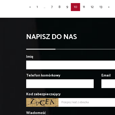
«
1
...
7
8
9
10
11
12
13
»
NAPISZ DO NAS
Imię
Telefon komórkowy
Email
Kod zabezpieczający
Wiadomość