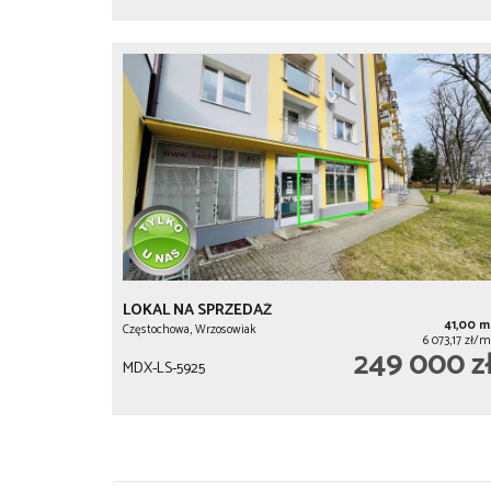
LOKAL NA SPRZEDAŻ
41,00 m
Częstochowa, Wrzosowiak
6 073,17 zł/m
249 000 z
MDX-LS-5925