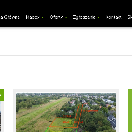
na Główna
Madox
Oferty
Zgłoszenia
Kontakt
S
O