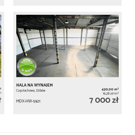
HALA NA WYNAJEM
2
2
430,00 m
Częstochowa, Dźbów
2
2
16,28 zł/m
ł
7 000 zł
MDX-HW-5921