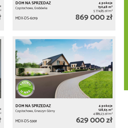
DOM NA SPRZEDAŻ
4 pokoje
2
2
150,48 m
Częstochowa, Grabówka
2
2
5 774,85 zł/m
ł
869 000 zł
MDX-DS-6019
DOM NA SPRZEDAŻ
4 pokoje
2
2
128,65 m
Częstochowa, Gnaszyn Górny
2
2
4 889,23 zł/m
ł
629 000 zł
MDX-DS-5991