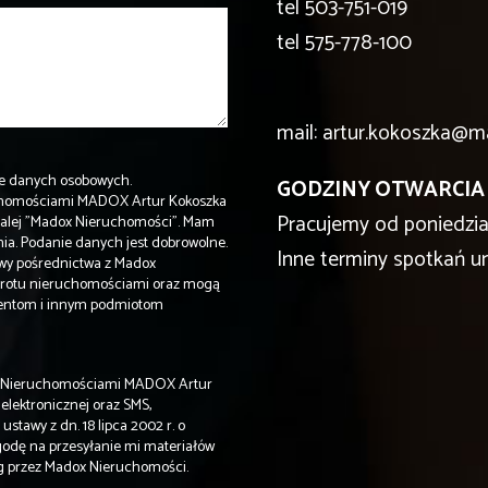
tel
503-751-019
tel
575-778-100
mail: artur.kokoszka@m
e danych osobowych.
GODZINY OTWARCIA
uchomościami MADOX Artur Kokoszka
Pracujemy od poniedzia
4/dalej "Madox Nieruchomości". Mam
ia. Podanie danych jest dobrowolne.
Inne terminy spotkań u
wy pośrednictwa z Madox
 obrotu nieruchomościami oraz mogą
hentom i innym podmiotom
u Nieruchomościami MADOX Artur
elektronicznej oraz SMS,
stawy z dn. 18 lipca 2002 r. o
godę na przesyłanie mi materiałów
ug przez Madox Nieruchomości.