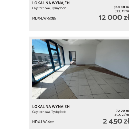
LOKAL NA WYNAJEM
360,00 m
Częstochowa, Tysiąclecie
33,33 zł/m
12 000 z
MDX-LW-6056
LOKAL NA WYNAJEM
70,00 m
Częstochowa, Tysiąclecie
35,00 zł/m
2 450 z
MDX-LW-6011