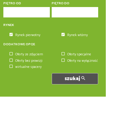
PIĘTRO OD
PIĘTRO DO
RYNEK
Rynek pierwotny
Rynek wtórny
DODATKOWE OPCJE
Oferty ze zdjęciem
Oferty specjalne
Oferty bez prowizji
Oferty na wyłączność
wirtualne spacery
szukaj