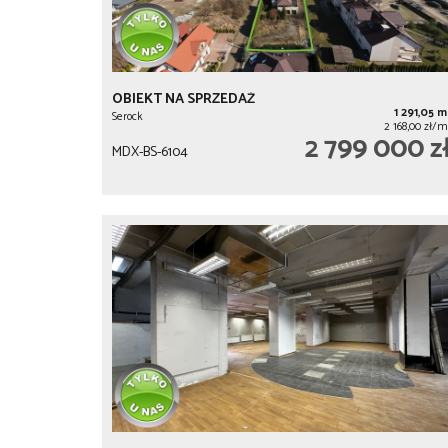
OBIEKT NA SPRZEDAŻ
1 291,05 m
Serock
2 168,00 zł/m
2 799 000 z
MDX-BS-6104