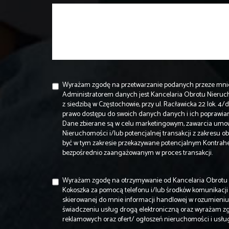
Wyrażam zgodę na przetwarzanie podanych przeze mni
Administratorem danych jest Kancelaria Obrotu Nier
z siedzibą w Częstochowie, przy ul. Racławicka 22 lok. 
prawo dostępu do swoich danych danych i ich poprawian
Dane zbierane są w celu marketingowym, zawarcia umo
Nieruchomości i/lub potencjalnej transakcji z zakresu
być w tym zakresie przekazywane potencjalnym Kontra
bezpośrednio zaangażowanym w proces transakcji.
Wyrażam zgodę na otrzymywanie od Kancelaria Obrot
Kokoszka za pomocą telefonu i/lub środków komunikacji 
skierowanej do mnie informacji handlowej w rozumieniu u
świadczeniu usług drogą elektroniczną oraz wyrażam z
reklamowych oraz ofert/ ogłoszeń nieruchomości i usł