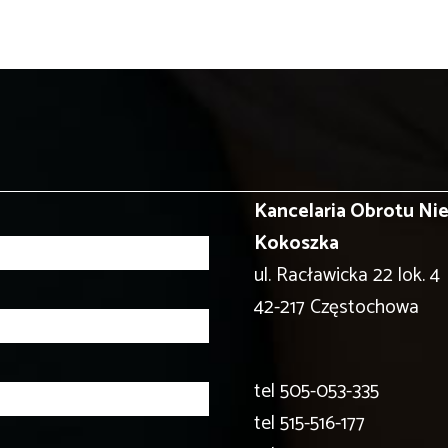
Kancelaria Obrotu N
Kokoszka
ul. Racławicka 22 lok. 4
42-217 Częstochowa
tel
505-053-335
tel
515-516-177