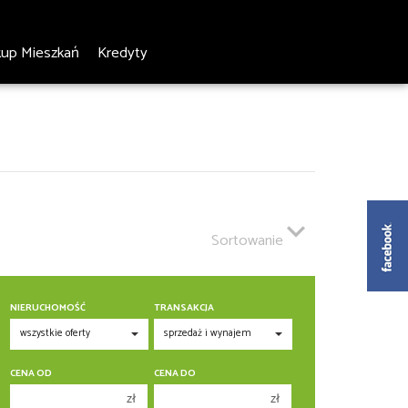
kup Mieszkań
Kredyty
Sortowanie
NIERUCHOMOŚĆ
TRANSAKCJA
CENA OD
CENA DO
zł
zł