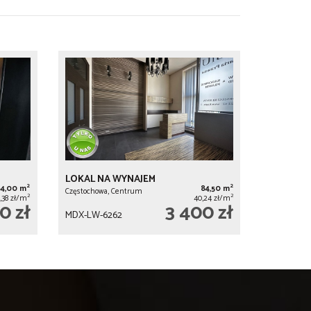
LOKAL NA WYNAJEM
2
2
84,00 m
84,50 m
Częstochowa, Centrum
2
2
,38 zł/m
40,24 zł/m
0 zł
3 400 zł
MDX-LW-6262