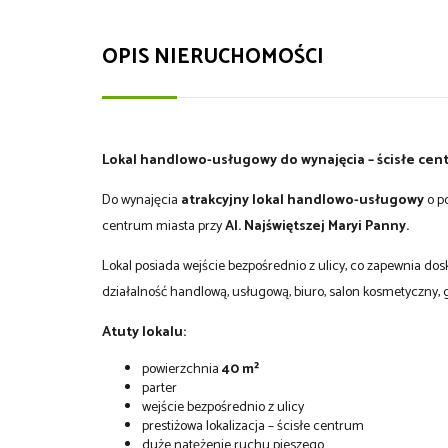
OPIS NIERUCHOMOŚCI
Lokal handlowo-usługowy do wynajęcia – ścisłe cent
Do wynajęcia
atrakcyjny lokal handlowo-usługowy
o p
centrum miasta przy
Al. Najświętszej Maryi Panny.
Lokal posiada wejście bezpośrednio z ulicy, co zapewnia do
działalność handlową, usługową, biuro, salon kosmetyczny, 
Atuty lokalu:
powierzchnia
40 m²
parter
wejście bezpośrednio z ulicy
prestiżowa lokalizacja – ścisłe centrum
duże natężenie ruchu pieszego