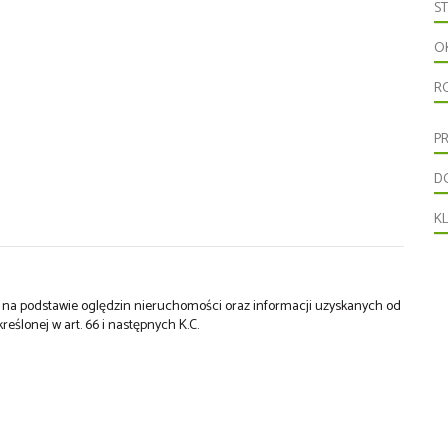
S
O
R
P
D
K
st na podstawie oględzin nieruchomości oraz informacji uzyskanych od
kreślonej w art. 66 i następnych K.C.