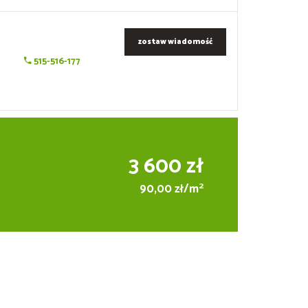
zostaw wiadomość
515-516-177
3 600 zł
2
90,00 zł/m