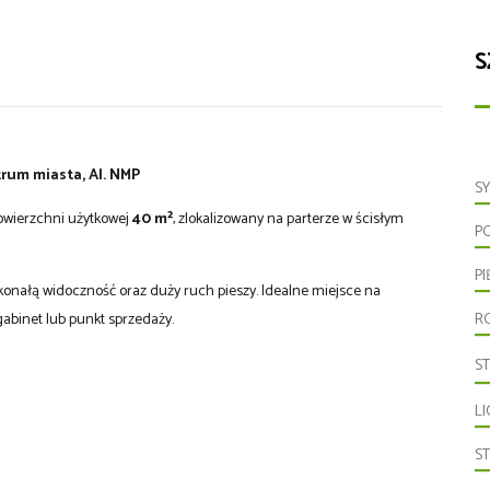
S
rum miasta, Al. NMP
S
owierzchni użytkowej
40 m²
, zlokalizowany na parterze w ścisłym
P
P
skonałą widoczność oraz duży ruch pieszy. Idealne miejsce na
gabinet lub punkt sprzedaży.
R
S
LI
S