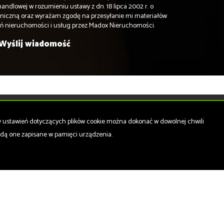
andlowej w rozumieniu ustawy z dn. 18 lipca 2002 r. o
oniczną oraz wyrażam zgodę na przesyłanie mi materiałów
eń nieruchomości i usług przez Madox Nieruchomości.
Mieszkania
na sprzedaż
ny ustawień dotyczących plików cookie można dokonać w dowolnej chwili
Domy
na sprzedaż
będą one zapisane w pamięci urządzenia.
Działki
na sprzedaż
Lokale
na sprzedaż
Hale
na sprzedaż
Obiekty
na sprzedaż