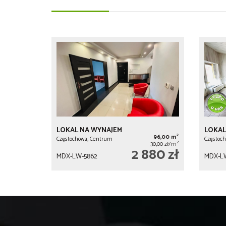
LOKAL NA WYNAJEM
LOKAL
2
96,00 m
Częstochowa, Centrum
Częstoch
2
30,00 zł/m
2 880 zł
MDX-LW-5862
MDX-LW