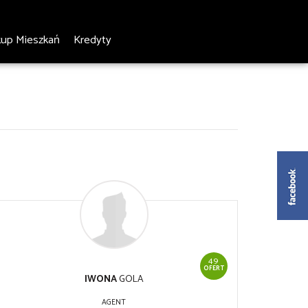
kup Mieszkań
Kredyty
49
OFERT
IWONA
GOLA
AGENT