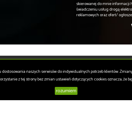
skierowanej do mnie informacji h
świadczeniu usług drogą elektr
reklamowych oraz ofert/ ogłosz
Mieszkania
na wynajem
celu dostosowania naszych serwisów do indywidualnych potrzeb klientów. Zmia
Domy
na wynajem
orzystanie z tej strony bez zmian ustawień dotyczących cookies oznacza, że 
Działki
na wynajem
Lokale
na wynajem
rozumiem
Hale
na wynajem
Obiekty
na wynajem
Madox
2026
Program dla biur nieruchomości
Galactica Virgo