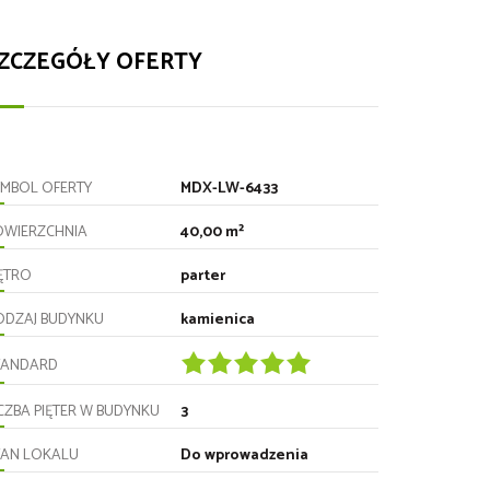
ZCZEGÓŁY OFERTY
YMBOL OFERTY
MDX-LW-6433
OWIERZCHNIA
40,00 m²
IĘTRO
parter
ODZAJ BUDYNKU
kamienica
TANDARD
CZBA PIĘTER W BUDYNKU
3
TAN LOKALU
Do wprowadzenia