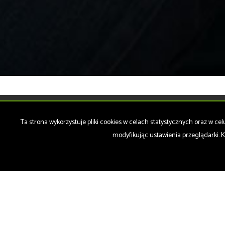
Ta strona wykorzystuje pliki cookies w celach statystycznych oraz w 
Kancelaria Obrotu Nieruchomościami
modyfikując ustawienia przeglądarki. K
MADOX Artur Kokoszka
ul. Racławicka 22 lok. 4
42-200 Częstochowa