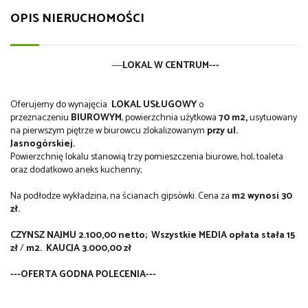
OPIS NIERUCHOMOŚCI
----
LOKAL W CENTRUM---
Oferujemy do wynajęcia
LOKAL USŁUGOWY
o
przeznaczeniu
BIUROWYM
, powierzchnia użytkowa
70
m2,
usytuowany
na pierwszym piętrze w biurowcu
zlokalizowanym
przy ul.
Jasnogórskiej.
Powierzchnię lokalu stanowią trzy pomieszczenia biurowe, hol, toaleta
oraz dodatkowo aneks kuchenny;
Na podłodze wykładzina, na ścianach gipsówki. Cena za
m2 wynosi 30
zł.
CZYNSZ NAJMU 2.100,00 netto; Wszystkie M
EDIA opłata stała 15
zł
/
m2.
KAUCJA 3.000,00 zł
---OFERTA GODNA POLECENIA---