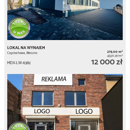
LOKAL NA WYNAJEM
2
279,00 m
Częstochowa, Błeszno
2
43,01 zł/m
12 000 zł
MDX-LW-6382