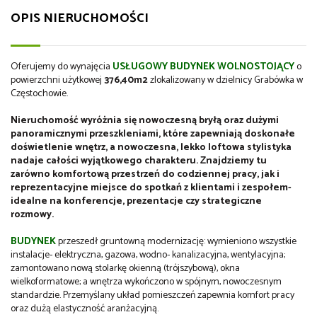
OPIS NIERUCHOMOŚCI
Oferujemy do wynajęcia
USŁUGOWY
BUDYNEK
WOLNOSTOJĄCY
o
powierzchni użytkowej
376,40m2
zlokalizowany w dzielnicy Grabówka w
Częstochowie.
Nieruchomość wyróżnia się nowoczesną bryłą oraz dużymi
panoramicznymi przeszkleniami, które zapewniają doskonałe
doświetlenie wnętrz, a nowoczesna, lekko loftowa stylistyka
nadaje całości wyjątkowego charakteru.
Znajdziemy tu
zarówno komfortową przestrzeń do codziennej pracy, jak i
reprezentacyjne miejsce do spotkań z klientami i zespołem-
idealne na konferencje, prezentacje czy strategiczne
rozmowy.
BUDYNEK
przeszedł gruntowną modernizację: wymieniono wszystkie
instalacje- elektryczna, gazowa, wodno- kanalizacyjna, wentylacyjna;
zamontowano nową stolarkę okienną (trójszybową), okna
wielkoformatowe; a wnętrza wykończono w spójnym, nowoczesnym
standardzie. Przemyślany układ pomieszczeń zapewnia komfort pracy
oraz dużą elastyczność aranżacyjną.