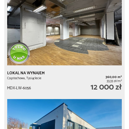
LOKAL NA WYNAJEM
2
360,00 m
Częstochowa, Tysiąclecie
2
33,33 zł/m
12 000 zł
MDX-LW-6056