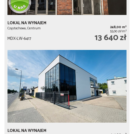
LOKAL NA WYNAJEM
2
248,00 m
Częstochowa, Centrum
2
55,00 zł/m
13 640 zł
MDX-LW-6417
LOKAL NA WYNAJEM
2