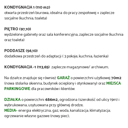
KONDYGNACJA 1 (110 m2)
otwarta przestrzeń biurowa, idealna do pracy zespołowej + zaplecze
socjalne (kuchnia, toaleta)
PIĘTRO (97,10)
wydzielone gabinety oraz sala konferencyjna, zaplecze socjalne (kuchnia
oraz toaleta)
PODDASZE (56,10)
dodatkowa przestrzeń do adaptacji ( 3 pokoje, kuchnia, łazienka)
KONDYGNACJA -1 (113,65)
zaplecze magazynowe/ archiwum;
Na działce znajduje się również
GARAŻ
o powierzchni użytkowej
70m2
(nowa stolarka okienna, budynek ocieplony i otynkowany) oraz
MIEJSCA
PARKINGOWE
dla pracowników i klientów.
DZIAŁKA
o powierzchni
686m2,
ogrodzona (szerokość od ulicy 19m) i
wybrukowana, usytuowana przy głównej drodze;
MEDIA-
energia elektryczna, gaz, woda, kanalizacja; klimatyzacja;
ogrzewanie własne gazowe (nowy piec);