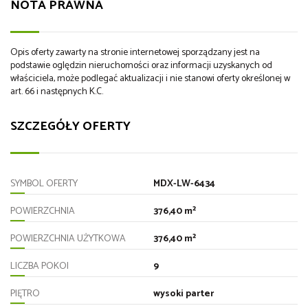
NOTA PRAWNA
Opis oferty zawarty na stronie internetowej sporządzany jest na
podstawie oględzin nieruchomości oraz informacji uzyskanych od
właściciela, może podlegać aktualizacji i nie stanowi oferty określonej w
art. 66 i następnych K.C.
SZCZEGÓŁY OFERTY
SYMBOL OFERTY
MDX-LW-6434
POWIERZCHNIA
376,40 m²
POWIERZCHNIA UŻYTKOWA
376,40 m²
LICZBA POKOI
9
PIĘTRO
wysoki parter